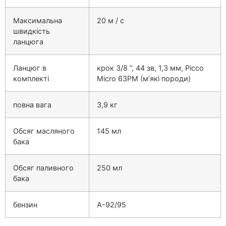
Максимальна
20 м / с
швидкість
ланцюга
Ланцюг в
крок 3/8 “, 44 зв, 1,3 мм, Picco
комплекті
Micro 63PM (м’які породи)
повна вага
3,9 кг
Обсяг масляного
145 мл
бака
Обсяг паливного
250 мл
бака
бензин
А-92/95