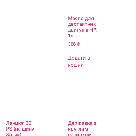
Масло для
двотактних
двигунів HP,
1л
386
₴
Додати в
кошик
Ланцюг 63
Державка з
PS (на шину
круглим
35 см)
напилком