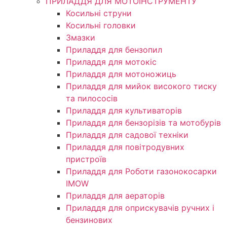
ПРИЛАДДЯ ДЛЯ МОТОІНСТРУМЕНТУ
Косильні струни
Косильні головки
Змазки
Приладдя для бензопил
Приладдя для мотокіс
Приладдя для мотоножиць
Приладдя для мийок високого тиску
та пилососів
Приладдя для культиваторів
Приладдя для бензорізів та мотобурів
Приладдя для садової техніки
Приладдя для повітродувних
пристроїв
Приладдя для Роботи газонокосарки
IMOW
Приладдя для аераторів
Приладдя для оприскувачів ручних і
бензинових