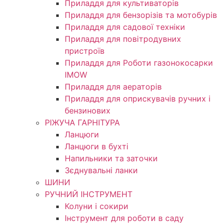
Приладдя для культиваторів
Приладдя для бензорізів та мотобурів
Приладдя для садової техніки
Приладдя для повітродувних
пристроїв
Приладдя для Роботи газонокосарки
IMOW
Приладдя для аераторів
Приладдя для оприскувачів ручних і
бензинових
РІЖУЧА ГАРНІТУРА
Ланцюги
Ланцюги в бухті
Напильники та заточки
Зєднувальні ланки
ШИНИ
РУЧНИЙ ІНСТРУМЕНТ
Колуни і сокири
Інструмент для роботи в саду