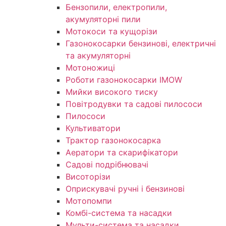
Бензопили, електропили,
акумуляторні пили
Мотокоси та кущорізи
Газонокосарки бензинові, електричні
та акумуляторні
Мотоножиці
Роботи газонокосарки IMOW
Мийки високого тиску
Повітродувки та садові пилососи
Пилососи
Культиватори
Трактор газонокосарка
Аератори та скарифікатори
Садові подрібнювачі
Висоторізи
Оприскувачі ручні і бензинові
Мотопомпи
Комбі-система та насадки
Мульти-система та насадки