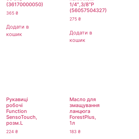
(36170000050)
1/4″,3/8″P
(56057504327)
365
₴
275
₴
Додати в
Додати в
кошик
кошик
Рукавиці
Масло для
робочі
змащування
Function
ланцюга
SensoTouch,
ForestPlus,
розм.L
1л
224
₴
183
₴