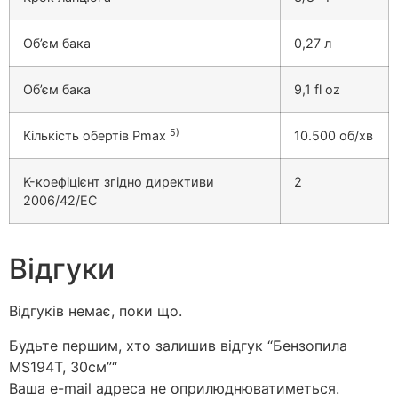
Об’єм бака
0,27 л
Об’єм бака
9,1 fl oz
5)
Кількість обертів Pmax
10.500 об/хв
K-коефіцієнт згідно директиви
2
2006/42/EC
Відгуки
Відгуків немає, поки що.
Будьте першим, хто залишив відгук “Бензопила
MS194T, 30см”“
Ваша e-mail адреса не оприлюднюватиметься.