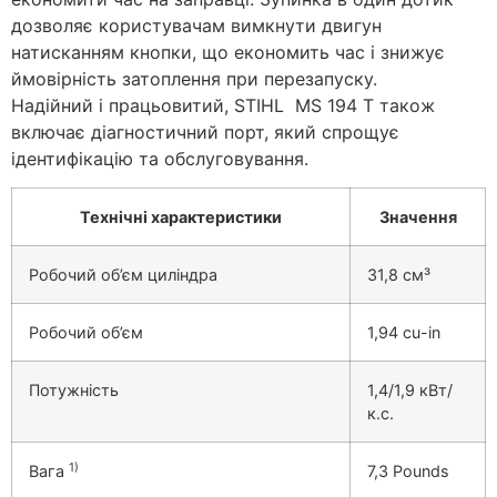
дозволяє користувачам вимкнути двигун
натисканням кнопки, що економить час і знижує
ймовірність затоплення при перезапуску.
Надійний і працьовитий, STIHL MS 194 T також
включає діагностичний порт, який спрощує
ідентифікацію та обслуговування.
Технічні характеристики
Значення
Pобочий об’єм циліндра
31,8 см³
Робочий об’єм
1,94 cu-in
Потужність
1,4/1,9 кВт/
к.с.
1)
Вага
7,3 Pounds