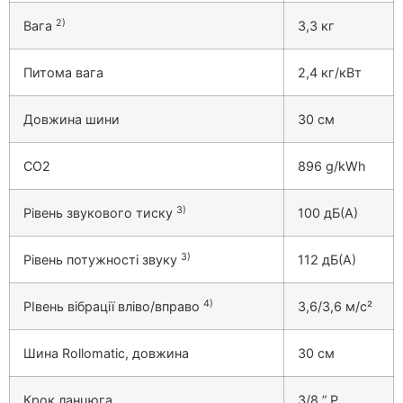
2)
Вага
3,3 кг
Питома вага
2,4 кг/кВт
Довжина шини
30 см
CO2
896 g/kWh
3)
Рівень звукового тиску
100 дБ(А)
3)
Рівень потужності звуку
112 дБ(А)
4)
РІвень вібрації вліво/вправо
3,6/3,6 м/с²
Шина Rollomatic, довжина
30 см
Крок ланцюга
3/8 ” P