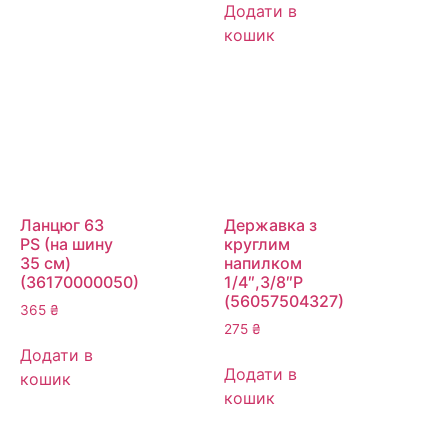
Додати в
кошик
Ланцюг 63
Державка з
PS (на шину
круглим
35 см)
напилком
(36170000050)
1/4″,3/8″P
(56057504327)
365
₴
275
₴
Додати в
Додати в
кошик
кошик