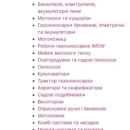
Бензопили, електропили,
акумуляторні пили
Мотокоси та кущорізи
Газонокосарки бензинові, електричні
та акумуляторні
Мотоножиці
Роботи газонокосарки IMOW
Мийки високого тиску
Повітродувки та садові пилососи
Пилососи
Культиватори
Трактор газонокосарка
Аератори та скарифікатори
Садові подрібнювачі
Висоторізи
Оприскувачі ручні і бензинові
Мотопомпи
Комбі-система та насадки
Мульти-система та насадки