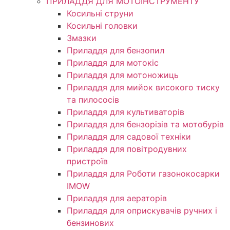
ПРИЛАДДЯ ДЛЯ МОТОІНСТРУМЕНТУ
Косильні струни
Косильні головки
Змазки
Приладдя для бензопил
Приладдя для мотокіс
Приладдя для мотоножиць
Приладдя для мийок високого тиску
та пилососів
Приладдя для культиваторів
Приладдя для бензорізів та мотобурів
Приладдя для садової техніки
Приладдя для повітродувних
пристроїв
Приладдя для Роботи газонокосарки
IMOW
Приладдя для аераторів
Приладдя для оприскувачів ручних і
бензинових