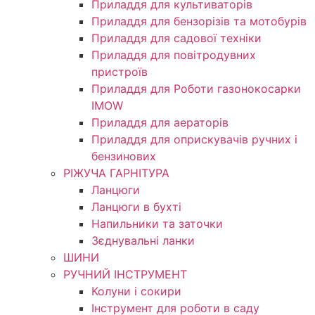
Приладдя для культиваторів
Приладдя для бензорізів та мотобурів
Приладдя для садової техніки
Приладдя для повітродувних
пристроїв
Приладдя для Роботи газонокосарки
IMOW
Приладдя для аераторів
Приладдя для оприскувачів ручних і
бензинових
РІЖУЧА ГАРНІТУРА
Ланцюги
Ланцюги в бухті
Напильники та заточки
Зєднувальні ланки
ШИНИ
РУЧНИЙ ІНСТРУМЕНТ
Колуни і сокири
Інструмент для роботи в саду