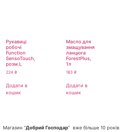
Рукавиці
Масло для
робочі
змащування
Function
ланцюга
SensoTouch,
ForestPlus,
розм.L
1л
224
₴
183
₴
Додати в
Додати в
кошик
кошик
Магазин “
Добрий Господар
” вже більше 10 років